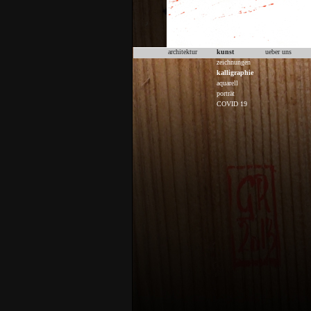
architektur
kunst
ueber uns
zeichnungen
kalligraphie
aquarell
porträt
COVID 19