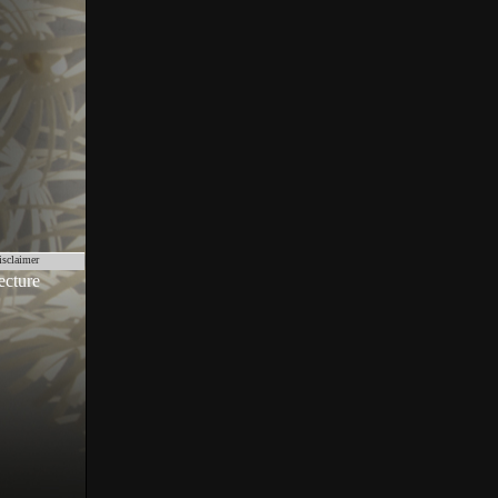
isclaimer
ecture