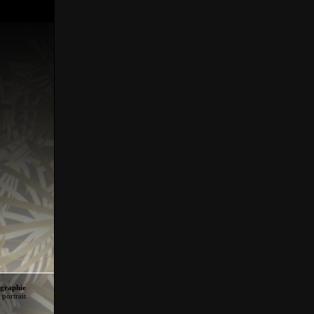
ographie
portrait