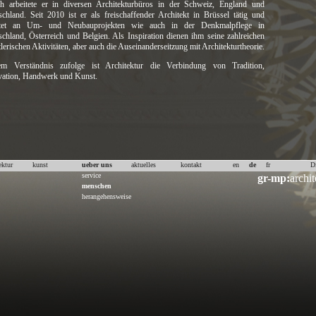
ch arbeitete er in diversen Architekturbüros in der Schweiz, England und
chland. Seit 2010 ist er als freischaffender Architekt in Brüssel tätig und
itet an Um- und Neubauprojekten wie auch in der Denkmalpflege in
chland, Österreich und Belgien. Als Inspiration dienen ihm seine zahlreichen
lerischen Aktivitäten, aber auch die Auseinanderseitzung mit Architekturtheorie.
em Verständnis zufolge ist Architektur die Verbindung von Tradition,
vation, Handwerk und Kunst.
ektur
kunst
ueber uns
aktuelles
kontakt
en
de
fr
D
service
gr-mp:
archit
menschen
herangehensweise