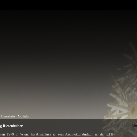
 Riesenhuber
Architekt
bi
g Riesenhuber
ren 1979 in Wien. Im Anschluss an sein Architekturstudium an der ETH-