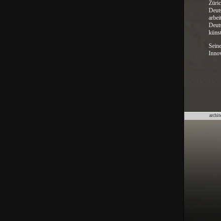
Züri
Deuts
arbe
Deuts
künst
Sein
Inno
archit