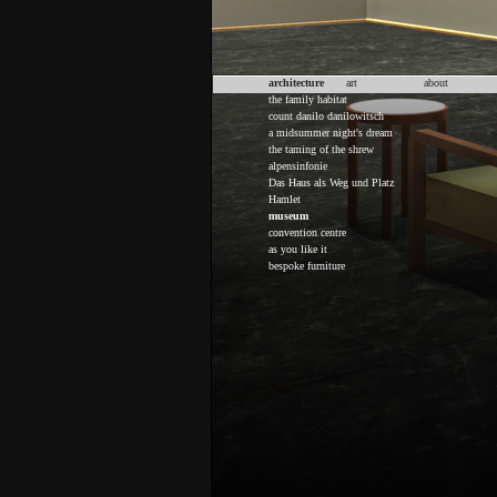
architecture
art
about
the family habitat
count danilo danilowitsch
a midsummer night's dream
the taming of the shrew
alpensinfonie
Das Haus als Weg und Platz
Hamlet
museum
convention centre
as you like it
bespoke furniture