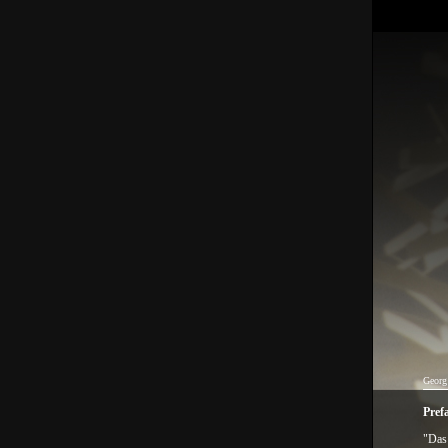
Georg
Pref
"Das 