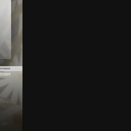
isclaimer
ecture