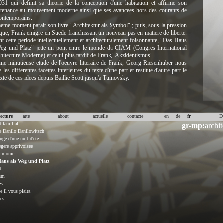
931 qui definit sa theorie de la conception d'une habitation et affirme son
rtenance au mouvement moderne ainsi que ses avancees hors des courants de
ontemporains.
me moment parait son livre "Architektur als Symbol" ; puis, sous la pression
ique, Frank emigre en Suede franchissant un nouveau pas en matiere de liberte.
t cette periode intellectuellement et architecturalement foisonnante, "Das Haus
Weg und Platz" jette un pont entre le monde du CIAM (Congres International
hitecture Moderne) et celui plus tardif de Frank,"Akzidentismus".
ne minutieuse etude de l'oeuvre litteraire de Frank, Georg Riesenhuber nous
e les differentes facettes interieures du texte d'une part et restitue d'autre part le
xte de ces idees depuis Baillie Scott jusqu'a Turnovsky.
tecture
arte
about
actuelle
contacte
en
de
fr
D
t familial
gr-mp:
archit
 Danilo Danilowitsch
nge d'une nuit d'ete
gere apprivoisee
sinfonie
aus als Weg und Platz
t
um
es
 il vous plaira
es