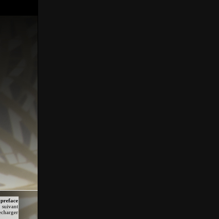
preface
suivant
echarger