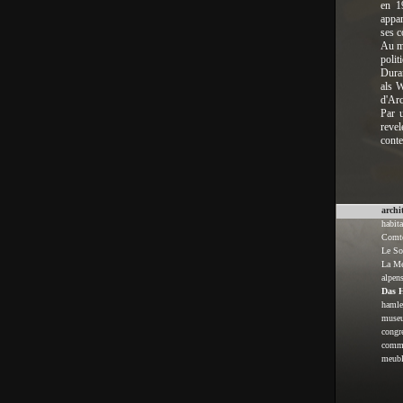
en 1
appa
ses c
Au me
polit
Duran
als 
d'Arc
Par u
revel
conte
archi
habita
Comte
Le So
La Me
alpen
Das H
hamle
muse
congr
comme
meubl