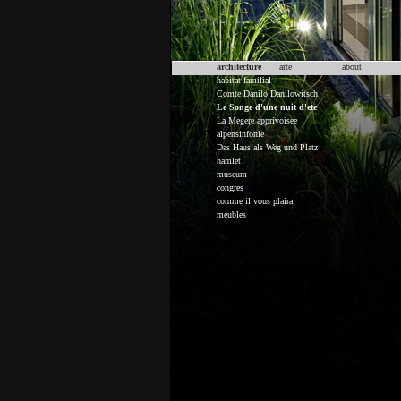
architecture
arte
about
habitat familial
Comte Danilo Danilowitsch
Le Songe d'une nuit d'ete
La Megere apprivoisee
alpensinfonie
Das Haus als Weg und Platz
hamlet
museum
congres
comme il vous plaira
meubles