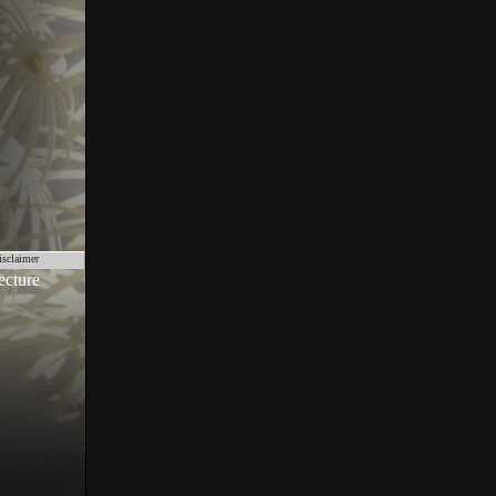
isclaimer
ecture