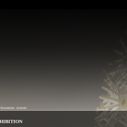
 Riesenhuber
Architekt
HIBITION