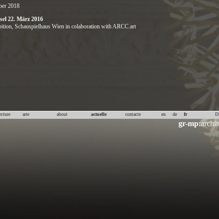
ber 2018
sel 22. März 2016
ition,
Schauspielhaus Wien
in colaboration with ARCC.art
ecture
arte
about
actuelle
contacte
en
de
fr
D
gr-mp:
archit