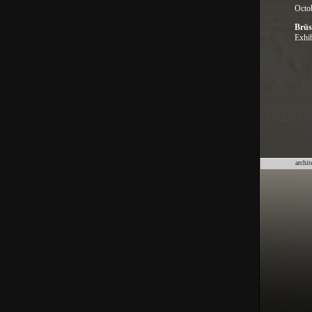
Octo
Brüs
Exhib
archit