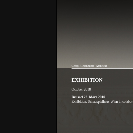
Georg Riesenhuber
Architekt
EXHIBITION
October 2018
Brüssel 22. März 2016
Exhibition,
Schauspielhaus Wien
in colabo