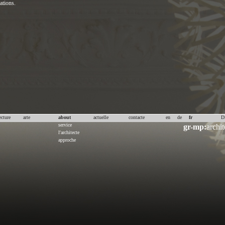
sations.
ecture
arte
about
actuelle
contacte
en
de
fr
D
service
gr-mp:
archit
l'architecte
approche