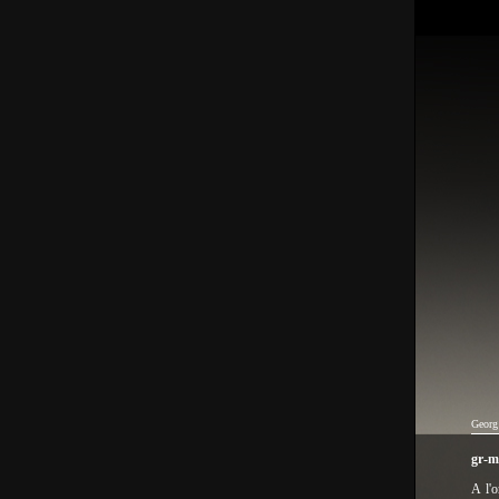
Georg
gr-
A l'o