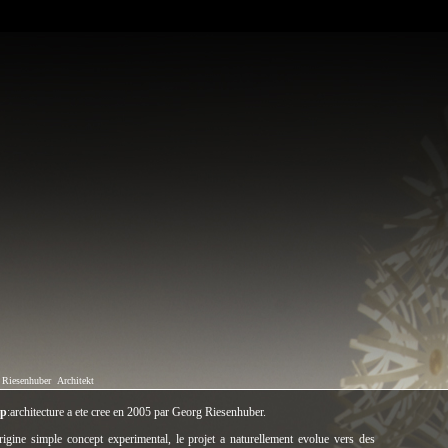
 Riesenhuber
Architekt
mp
:architecture a ete cree en 2005 par Georg Riesenhuber.
rigine simple concept experimental, le projet a naturellement evolue vers des