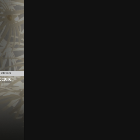
isclaimer
ecture