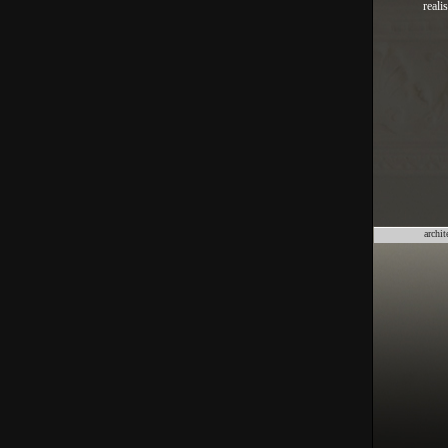
reali
archit