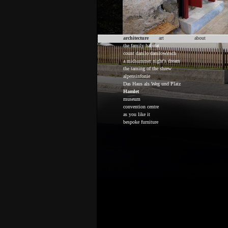
architecture
art
about
the family habitat
count danilo danilowitsch
a midsummer night's dream
the taming of the shrew
alpensinfonie
Das Haus als Weg und Platz
Hamlet
museum
convention centre
as you like it
bespoke furniture