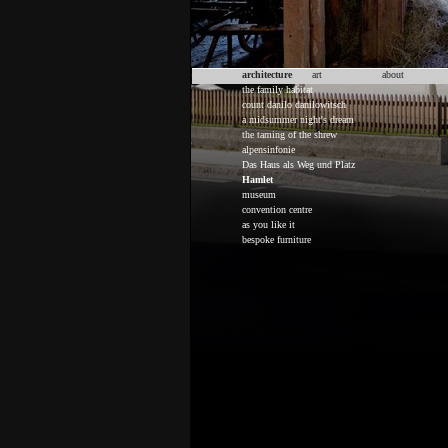
architecture
art
about
the family habitat
count danilo danilowitsch
a midsummer night's dream
the taming of the shrew
alpensinfonie
Das Haus als Weg und Platz
Hamlet
museum
convention centre
as you like it
bespoke furniture