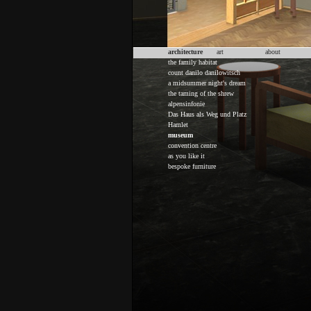
architecture
art
about
the family habitat
count danilo danilowitsch
a midsummer night's dream
the taming of the shrew
alpensinfonie
Das Haus als Weg und Platz
Hamlet
museum
convention centre
as you like it
bespoke furniture