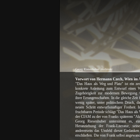
Georg Riesenhuber
Architekt
Vorwort von Hermann Czech, Wien im A
"Das Haus als Weg und Platz" ist ein zen
konkrete Anleitung zum Entwurf eines 
Zugehörigkeit zur modernen Bewegung wi
ihrer Errungenschaften. In die gleiche Zeit
wenig später, unter politischem Druck, 
neuen Schritt entwurfsmäßiger Freiheit. I
fruchtbaren Periode schlägt "Das Haus als
der CIAM zu der von Franks späterem "Ak
Georg Riesenhuber unternimmt es, eine
Heranziehung der Frank-Literatur, sei
andererseits das Umfeld dieser Gedanken 
erschließen. Die von Frank selbst angewan