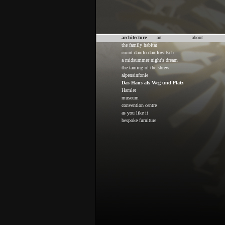
architecture
art
about
the family habitat
count danilo danilowitsch
a midsummer night's dream
the taming of the shrew
alpensinfonie
Das Haus als Weg und Platz
Hamlet
museum
convention centre
as you like it
bespoke furniture