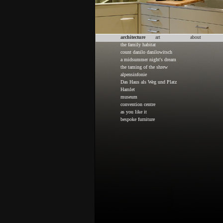
architecture
art
about
the family habitat
count danilo danilowitsch
a midsummer night's dream
the taming of the shrew
alpensinfonie
Das Haus als Weg und Platz
Hamlet
museum
convention centre
as you like it
bespoke furniture