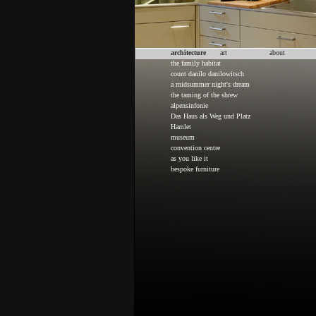
architecture
art
about
the family habitat
count danilo danilowitsch
a midsummer night's dream
the taming of the shrew
alpensinfonie
Das Haus als Weg und Platz
Hamlet
museum
convention centre
as you like it
bespoke furniture