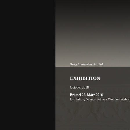
Georg Riesenhuber
Architekt
EXHIBITION
October 2018
Brüssel 22. März 2016
Exhibition,
Schauspielhaus Wien
in colabo