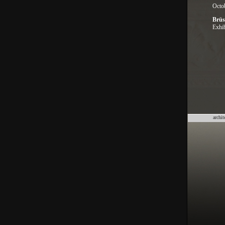
Octo
Brüs
Exhib
archit