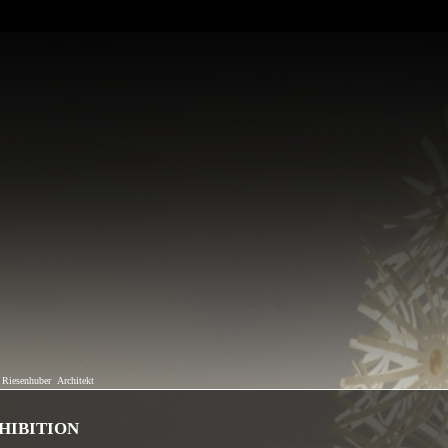
 Riesenhuber
Architekt
HIBITION