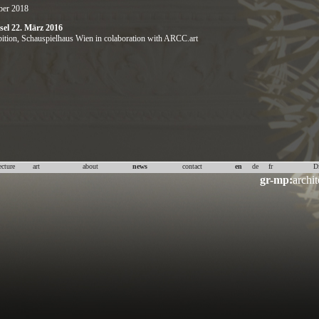
ber 2018
sel 22. März 2016
ition,
Schauspielhaus Wien
in colaboration with ARCC.art
ecture
art
about
news
contact
en
de
fr
D
gr-mp:
archit