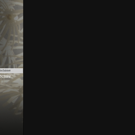
isclaimer
ecture