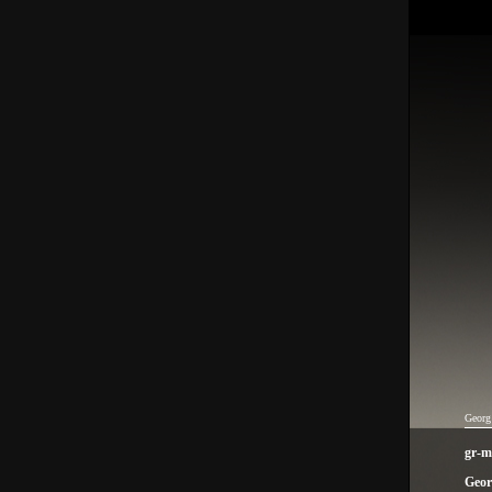
Georg
gr-
Geor