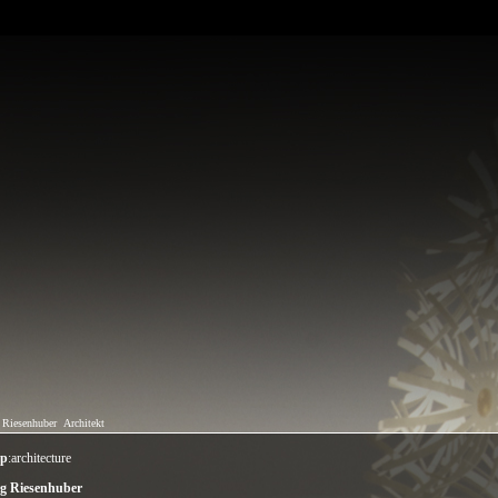
 Riesenhuber
Architekt
mp
:architecture
g Riesenhuber