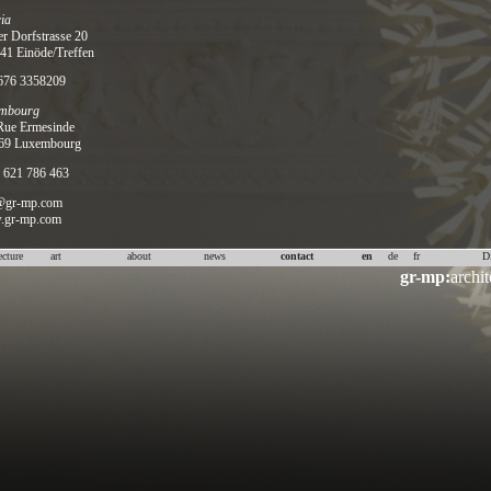
ia
r Dorfstrasse 20
41 Einöde/Treffen
676 3358209
mbourg
Rue Ermesinde
69 Luxembourg
 621 786 463
@gr-mp.com
gr-mp.com
ecture
art
about
news
contact
en
de
fr
D
gr-mp:
archit