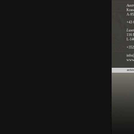
Austr
Krase
A-95
+43 
Luxe
116 
L-14
+352
info
www.
archit