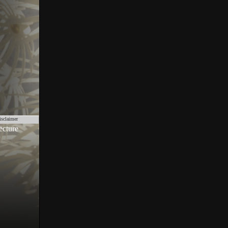
isclaimer
ecture