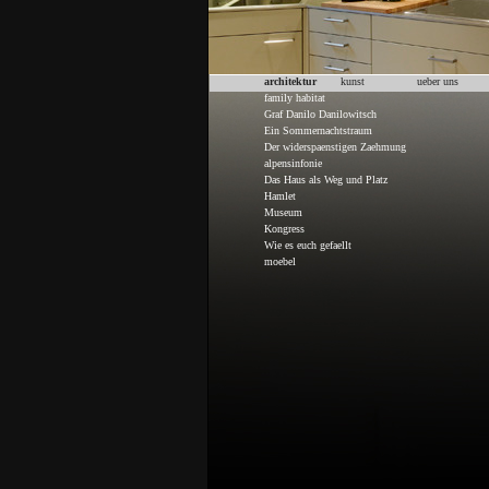
architektur
kunst
ueber uns
family habitat
Graf Danilo Danilowitsch
Ein Sommernachtstraum
Der widerspaenstigen Zaehmung
alpensinfonie
Das Haus als Weg und Platz
Hamlet
Museum
Kongress
Wie es euch gefaellt
moebel