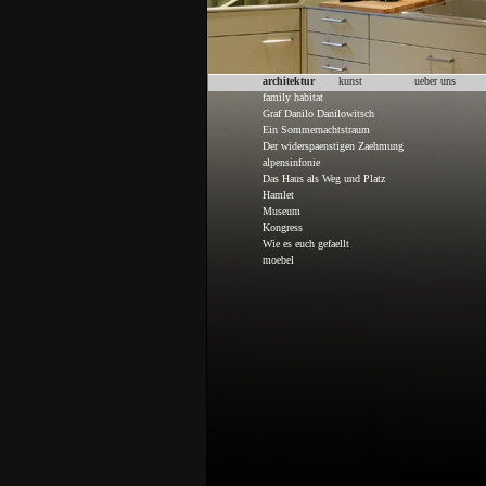
architektur
kunst
ueber uns
family habitat
Graf Danilo Danilowitsch
Ein Sommernachtstraum
Der widerspaenstigen Zaehmung
alpensinfonie
Das Haus als Weg und Platz
Hamlet
Museum
Kongress
Wie es euch gefaellt
moebel