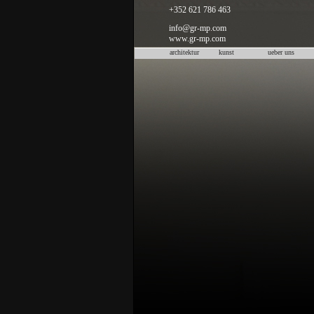
+352 621 786 463
info@gr-mp.com
www.gr-mp.com
architektur
kunst
ueber uns