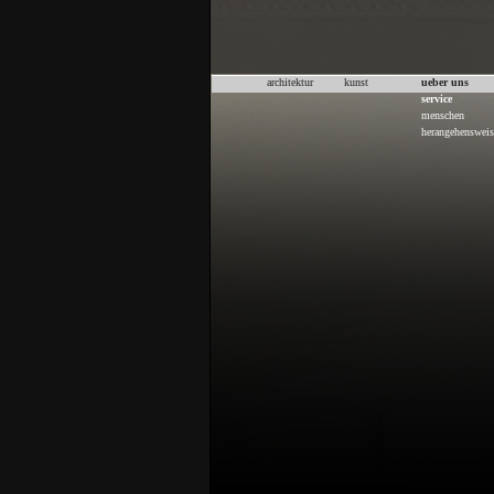
architektur
kunst
ueber uns
service
menschen
herangehensweis