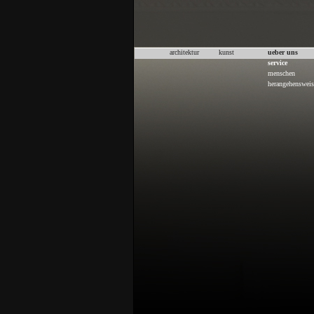
architektur
kunst
ueber uns
service
menschen
herangehensweis