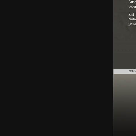
Ause
ueber
Ziel
Notw
gesta
archit