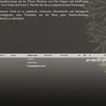
inandersetzung mit der Wiener Moderne von Otto Wagner und Adolf Loos,
 Josef Frank und Ernst A. Plischke bis hin zu zeitgenössischen Strömungen.
 unserer Arbeit ist es, praktische, technische, ökonomische und ökologische
endigkeiten eines Prokjektes auf der Basis guter Handwerkskunst,
lterisch zu überhöhen.
ektur
kunst
ueber uns
aktuelles
kontakt
en
de
fr
D
service
gr-mp:
archit
menschen
herangehensweise