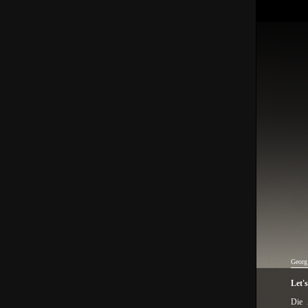
Georg
Let'
Die 