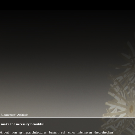
 Riesenhuber
Architekt
s make the necessity beautiful
Arbeit von gr-mp:architectures basiert auf einer intensiven theoretischen