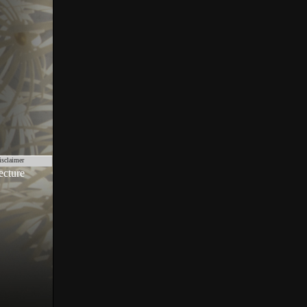
isclaimer
ecture