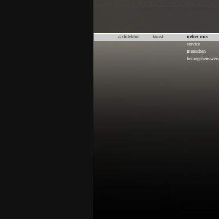
architektur
kunst
ueber uns
service
menschen
herangehensweis